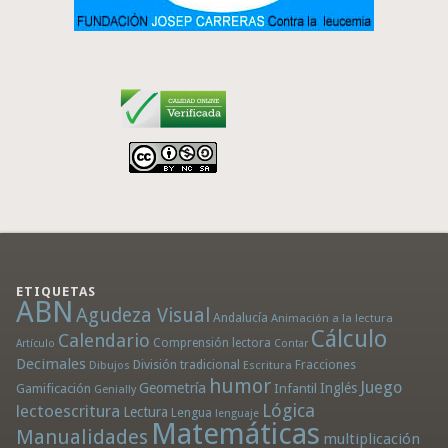
ETIQUETAS
ABN
Agudeza Visual
Andalucía
Animación a la lectura
Cálculo
Calendario
Comprensión lectora
Artículo
Contar
Decimales
División tradicional
Fracciones
Dibujos
Escritura
humor
Juego
Geometría
Infantil
Inglés
Gamificación
Genially
Lógica
lectoescritura
Lectura
Lengua
lenguaje
Matemáticas
Manualidades
multiplicación