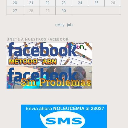
20
21
22
23
24
25
26
27
28
29
30
« May
Jul »
ÚNETE A NUESTROS FACEBOOK