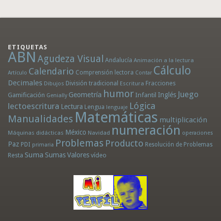
ETIQUETAS
ABN
Agudeza Visual
Andalucía
Animación a la lectura
Cálculo
Calendario
Comprensión lectora
Artículo
Contar
Decimales
División tradicional
Fracciones
Dibujos
Escritura
humor
Juego
Geometría
Infantil
Inglés
Gamificación
Genially
Lógica
lectoescritura
Lectura
Lengua
lenguaje
Matemáticas
Manualidades
multiplicación
numeración
México
Máquinas didácticas
Navidad
operaciones
Problemas
Producto
Paz
PDI
Resolución de Problemas
primaria
Suma
Sumas
Valores
Resta
vídeo