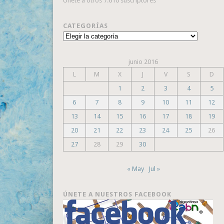
Únete a otros 7.610 suscriptores
CATEGORÍAS
Categorías
junio 2016
L
M
X
J
V
S
D
1
2
3
4
5
6
7
8
9
10
11
12
13
14
15
16
17
18
19
20
21
22
23
24
25
26
27
28
29
30
« May
Jul »
ÚNETE A NUESTROS FACEBOOK