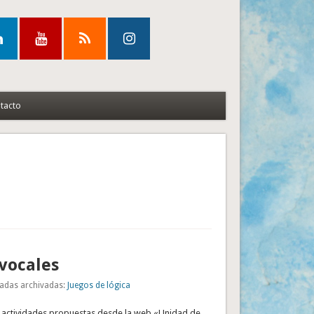
tacto
vocales
adas archivadas:
Juegos de lógica
as actividades propuestas desde la web «Unidad de