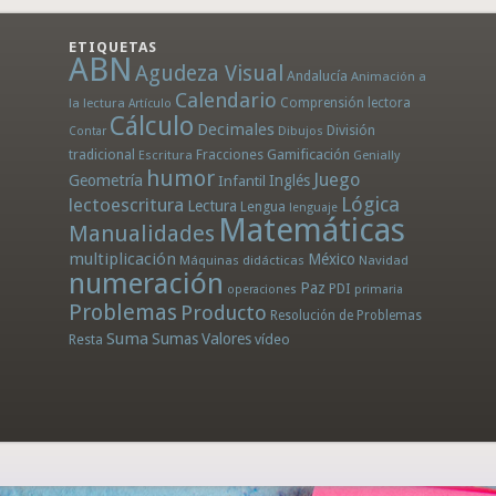
ETIQUETAS
ABN
Agudeza Visual
Andalucía
Animación a
Calendario
la lectura
Comprensión lectora
Artículo
Cálculo
Decimales
División
Dibujos
Contar
tradicional
Fracciones
Gamificación
Escritura
Genially
humor
Juego
Geometría
Infantil
Inglés
Lógica
lectoescritura
Lectura
Lengua
lenguaje
Matemáticas
Manualidades
multiplicación
México
Máquinas didácticas
Navidad
numeración
Paz
PDI
operaciones
primaria
Problemas
Producto
Resolución de Problemas
Suma
Sumas
Valores
Resta
vídeo