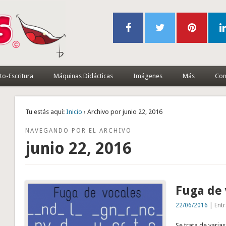
to-Escritura
Máquinas Didácticas
Imágenes
Más
Con
Tu estás aquí:
Inicio
› Archivo por junio 22, 2016
NAVEGANDO POR EL ARCHIVO
junio 22, 2016
Fuga de 
22/06/2016
| Entr
Se trata de vari