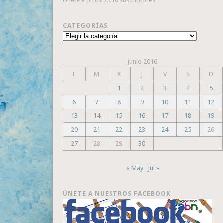
Únete a otros 7.610 suscriptores
CATEGORÍAS
Categorías
junio 2016
L
M
X
J
V
S
D
1
2
3
4
5
6
7
8
9
10
11
12
13
14
15
16
17
18
19
20
21
22
23
24
25
26
27
28
29
30
« May
Jul »
ÚNETE A NUESTROS FACEBOOK