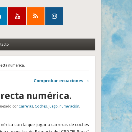
tacto
recta numérica.
Comprobar ecuaciones →
 recta numérica.
quetado con
Carreras
,
Coches
,
Juego
,
numeración
,
mérica con la que jugar a carreras de coches
inez, maestra de Primaria del CPR “El Pinar”