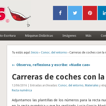
to-Escritura
Máquinas Didácticas
Imágenes
Más
Con
Tu estás aquí:
Inicio
›
Conoc. del entorno
› Carreras de coches con la 
← Observa, reflexiona y escribe: «Nadie cae»
Carreras de coches con la
12/06/2016 | Entradas archivadas:
Conoc. del entorno
,
Materiales
y eti
Recta numérica
Adjuntamos las plantillas de los números para la recta nu
en la recta numérica y que ha realizado Lucia Garcia Mart