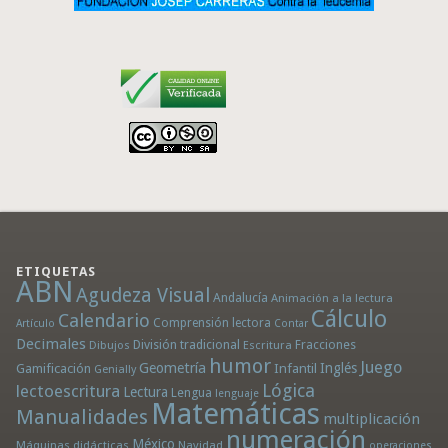
ETIQUETAS
ABN
Agudeza Visual
Andalucía
Animación a la lectura
Cálculo
Calendario
Comprensión lectora
Artículo
Contar
Decimales
División tradicional
Fracciones
Dibujos
Escritura
humor
Juego
Geometría
Infantil
Inglés
Gamificación
Genially
Lógica
lectoescritura
Lectura
Lengua
lenguaje
Matemáticas
Manualidades
multiplicación
numeración
México
Máquinas didácticas
Navidad
operaciones