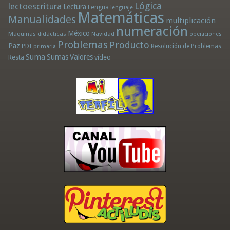
Lógica
lectoescritura
Lectura
Lengua
lenguaje
Matemáticas
Manualidades
multiplicación
numeración
México
Máquinas didácticas
Navidad
operaciones
Problemas
Producto
Paz
PDI
Resolución de Problemas
primaria
Suma
Sumas
Valores
Resta
vídeo