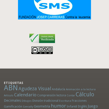
ETIQUETAS
ABN
Agudeza Visual
Andalucía
Animación a la lectura
Cálculo
Calendario
Comprensión lectora
Artículo
Contar
Decimales
División tradicional
Fracciones
Dibujos
Escritura
humor
Juego
Geometría
Infantil
Inglés
Gamificación
Genially