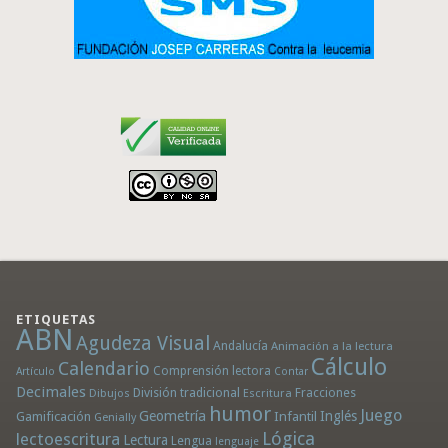
ETIQUETAS
ABN
Agudeza Visual
Andalucía
Animación a la lectura
Cálculo
Calendario
Comprensión lectora
Artículo
Contar
Decimales
División tradicional
Fracciones
Dibujos
Escritura
humor
Juego
Geometría
Infantil
Inglés
Gamificación
Genially
Lógica
lectoescritura
Lectura
Lengua
lenguaje