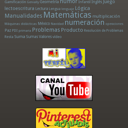
humor
Juego
Geometría
Infantil
Inglés
Gamificación
Genially
Lógica
lectoescritura
Lectura
Lengua
lenguaje
Matemáticas
Manualidades
multiplicación
numeración
México
Máquinas didácticas
Navidad
operaciones
Problemas
Producto
Paz
PDI
Resolución de Problemas
primaria
Suma
Sumas
Valores
Resta
vídeo