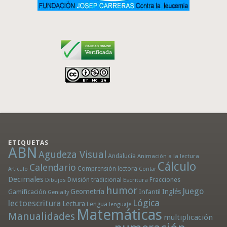
ETIQUETAS
ABN
Agudeza Visual
Andalucía
Animación a la lectura
Cálculo
Calendario
Comprensión lectora
Artículo
Contar
Decimales
División tradicional
Fracciones
Dibujos
Escritura
humor
Juego
Geometría
Infantil
Inglés
Gamificación
Genially
Lógica
lectoescritura
Lectura
Lengua
lenguaje
Matemáticas
Manualidades
multiplicación