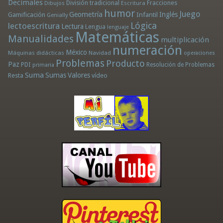
Decimales
División tradicional
Fracciones
Dibujos
Escritura
humor
Juego
Geometría
Infantil
Inglés
Gamificación
Genially
Lógica
lectoescritura
Lectura
Lengua
lenguaje
Matemáticas
Manualidades
multiplicación
numeración
México
Máquinas didácticas
Navidad
operaciones
Problemas
Producto
Paz
PDI
Resolución de Problemas
primaria
Suma
Sumas
Valores
Resta
vídeo