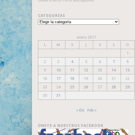
Únete a otros 7.610 suscriptores
CATEGORÍAS
Categorías
enero 2017
L
M
X
J
V
S
D
1
2
3
4
5
6
7
8
9
10
11
12
13
14
15
16
17
18
19
20
21
22
23
24
25
26
27
28
29
30
31
« Dic
Feb »
ÚNETE A NUESTROS FACEBOOK