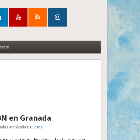
tacto
BN en Granada
adas archivadas:
Cursos
» asociación granadina dedicada a la formación,