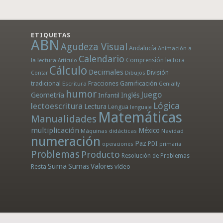
ETIQUETAS
ABN
Agudeza Visual
Andalucía
Animación a
Calendario
la lectura
Comprensión lectora
Artículo
Cálculo
Decimales
División
Dibujos
Contar
tradicional
Fracciones
Gamificación
Escritura
Genially
humor
Juego
Geometría
Infantil
Inglés
Lógica
lectoescritura
Lectura
Lengua
lenguaje
Matemáticas
Manualidades
multiplicación
México
Máquinas didácticas
Navidad
numeración
Paz
PDI
operaciones
primaria
Problemas
Producto
Resolución de Problemas
Suma
Sumas
Valores
Resta
vídeo