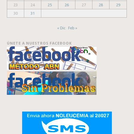
23
24
25
26
27
28
29
30
31
« Dic
Feb »
ÚNETE A NUESTROS FACEBOOK