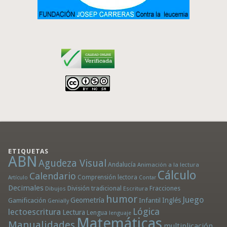
ETIQUETAS
ABN
Agudeza Visual
Andalucía
Animación a la lectura
Cálculo
Calendario
Comprensión lectora
Artículo
Contar
Decimales
División tradicional
Fracciones
Dibujos
Escritura
humor
Juego
Geometría
Infantil
Inglés
Gamificación
Genially
Lógica
lectoescritura
Lectura
Lengua
lenguaje
Matemáticas
Manualidades
multiplicación