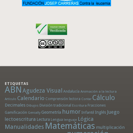
ETIQUETAS
ABN
Agudeza Visual
Andalucía
Animación a la lectura
Cálculo
Calendario
Comprensión lectora
Artículo
Contar
Decimales
División tradicional
Fracciones
Dibujos
Escritura
humor
Juego
Geometría
Infantil
Inglés
Gamificación
Genially
Lógica
lectoescritura
Lectura
Lengua
lenguaje
Matemáticas
Manualidades
multiplicación