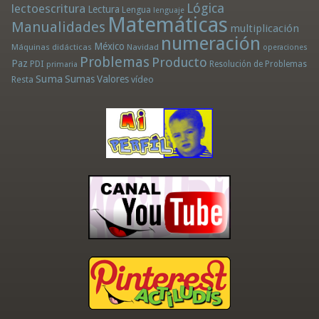
Lógica
lectoescritura
Lectura
Lengua
lenguaje
Matemáticas
Manualidades
multiplicación
numeración
México
Máquinas didácticas
Navidad
operaciones
Problemas
Producto
Paz
PDI
Resolución de Problemas
primaria
Suma
Sumas
Valores
Resta
vídeo