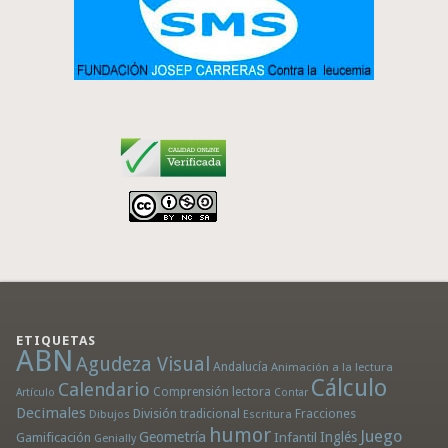
ETIQUETAS
ABN
Agudeza Visual
Andalucía
Animación a la lectura
Cálculo
Calendario
Comprensión lectora
Artículo
Contar
Decimales
División tradicional
Fracciones
Dibujos
Escritura
humor
Juego
Geometría
Infantil
Inglés
Gamificación
Genially