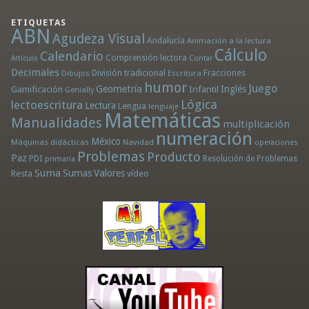
ETIQUETAS
ABN
Agudeza Visual
Andalucía
Animación a la lectura
Cálculo
Calendario
Comprensión lectora
Artículo
Contar
Decimales
División tradicional
Fracciones
Dibujos
Escritura
humor
Juego
Geometría
Infantil
Inglés
Gamificación
Genially
Lógica
lectoescritura
Lectura
Lengua
lenguaje
Matemáticas
Manualidades
multiplicación
numeración
México
Máquinas didácticas
Navidad
operaciones
Problemas
Producto
Paz
PDI
Resolución de Problemas
primaria
Suma
Sumas
Valores
Resta
vídeo