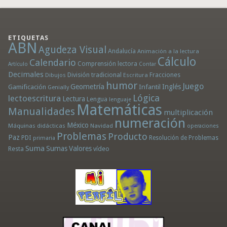
ETIQUETAS
ABN
Agudeza Visual
Andalucía
Animación a la lectura
Cálculo
Calendario
Comprensión lectora
Artículo
Contar
Decimales
División tradicional
Fracciones
Dibujos
Escritura
humor
Juego
Geometría
Infantil
Inglés
Gamificación
Genially
Lógica
lectoescritura
Lectura
Lengua
lenguaje
Matemáticas
Manualidades
multiplicación
numeración
México
Máquinas didácticas
Navidad
operaciones
Problemas
Producto
Paz
PDI
Resolución de Problemas
primaria
Suma
Sumas
Valores
Resta
vídeo