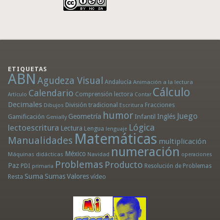
ETIQUETAS
ABN
Agudeza Visual
Andalucía
Animación a la lectura
Cálculo
Calendario
Comprensión lectora
Artículo
Contar
Decimales
División tradicional
Fracciones
Dibujos
Escritura
humor
Juego
Geometría
Infantil
Inglés
Gamificación
Genially
Lógica
lectoescritura
Lectura
Lengua
lenguaje
Matemáticas
Manualidades
multiplicación
numeración
México
Máquinas didácticas
Navidad
operaciones
Problemas
Producto
Paz
PDI
Resolución de Problemas
primaria
Suma
Sumas
Valores
Resta
vídeo