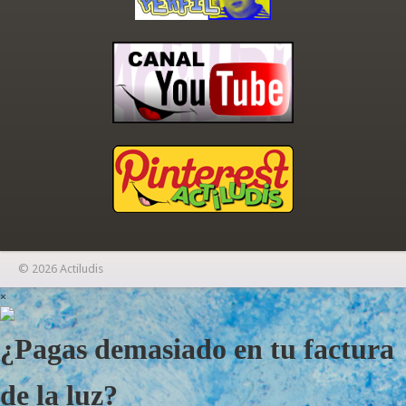
© 2026 Actiludis
×
¿Pagas demasiado en tu factura
de la luz?