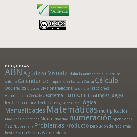
ETIQUETAS
ABN
Agudeza Visual
Andalucía
Animación a la lectura
Cálculo
Calendario
Comprensión lectora
Artículo
Contar
Decimales
División tradicional
Fracciones
Dibujos
Escritura
humor
Juego
Geometría
Infantil
Inglés
Gamificación
Genially
Lógica
lectoescritura
Lectura
Lengua
lenguaje
Matemáticas
Manualidades
multiplicación
numeración
México
Máquinas didácticas
Navidad
operaciones
Problemas
Producto
Paz
PDI
Resolución de Problemas
primaria
Suma
Sumas
Valores
Resta
vídeo