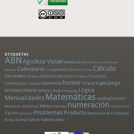
ETIQUETAS
ABN
Agudeza Visual
Andalucía
Animación a la lectura
Cálculo
Calendario
Comprensión lectora
Artículo
Contar
Decimales
División tradicional
Fracciones
Dibujos
Escritura
humor
Juego
Geometría
Infantil
Inglés
Gamificación
Genially
Lógica
lectoescritura
Lectura
Lengua
lenguaje
Matemáticas
Manualidades
multiplicación
numeración
México
Máquinas didácticas
Navidad
operaciones
Problemas
Producto
Paz
PDI
Resolución de Problemas
primaria
Suma
Sumas
Valores
Resta
vídeo