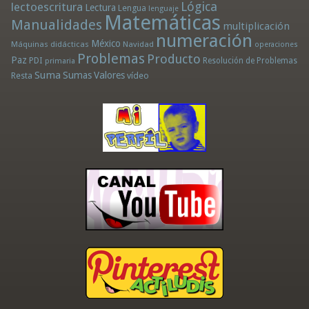
Lógica
lectoescritura
Lectura
Lengua
lenguaje
Matemáticas
Manualidades
multiplicación
numeración
México
Máquinas didácticas
Navidad
operaciones
Problemas
Producto
Paz
PDI
Resolución de Problemas
primaria
Suma
Sumas
Valores
Resta
vídeo