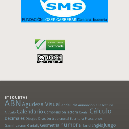
ETIQUETAS
ABN
Agudeza Visual
Andalucía
Animación a la lectura
Cálculo
Calendario
Comprensión lectora
Artículo
Contar
Decimales
División tradicional
Fracciones
Dibujos
Escritura
humor
Juego
Geometría
Infantil
Inglés
Gamificación
Genially