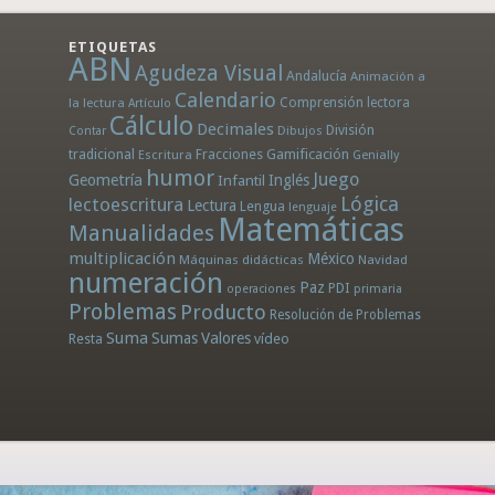
ETIQUETAS
ABN
Agudeza Visual
Andalucía
Animación a
Calendario
la lectura
Comprensión lectora
Artículo
Cálculo
Decimales
División
Dibujos
Contar
tradicional
Fracciones
Gamificación
Escritura
Genially
humor
Juego
Geometría
Infantil
Inglés
Lógica
lectoescritura
Lectura
Lengua
lenguaje
Matemáticas
Manualidades
multiplicación
México
Máquinas didácticas
Navidad
numeración
Paz
PDI
operaciones
primaria
Problemas
Producto
Resolución de Problemas
Suma
Sumas
Valores
Resta
vídeo