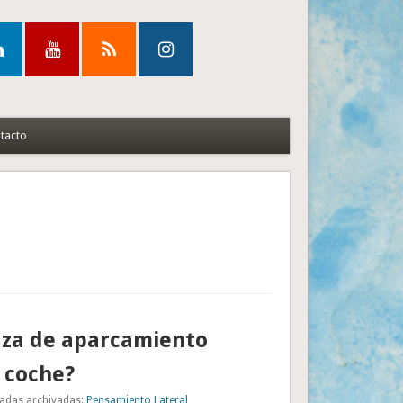
tacto
aza de aparcamiento
 coche?
adas archivadas:
Pensamiento Lateral