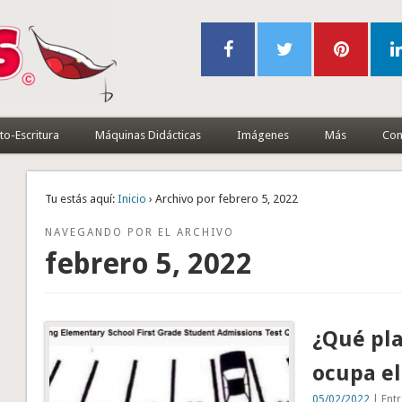
to-Escritura
Máquinas Didácticas
Imágenes
Más
Con
Tu estás aquí:
Inicio
› Archivo por febrero 5, 2022
NAVEGANDO POR EL ARCHIVO
febrero 5, 2022
¿Qué pl
ocupa el
05/02/2022
| Entr