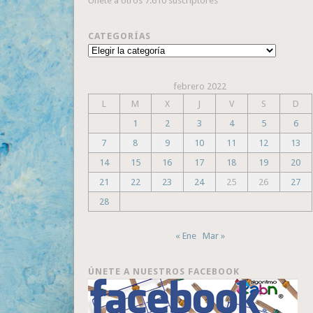
Únete a otros 7.610 suscriptores
CATEGORÍAS
Categorías
febrero 2022
L
M
X
J
V
S
D
1
2
3
4
5
6
7
8
9
10
11
12
13
14
15
16
17
18
19
20
21
22
23
24
25
26
27
28
« Ene
Mar »
ÚNETE A NUESTROS FACEBOOK