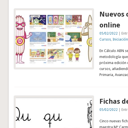
Nuevos 
online
05/02/2022
| Entr
Cursos
,
Iniciació
En Cálculo ABN s
metodología que e
próxima edición 
cursos, añadiendo 
Primaria, Avanzad
Fichas d
05/02/2022
| Entr
Cinco nuevas fich
maestra Mª Carm