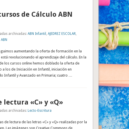
cursos de Cálculo ABN
adas archivadas:
ABN Infantil
,
AJEDREZ ESCOLAR
,
n ABN
eguimos aumentando la oferta de formación en la
stá revolucionando el aprendizaje del cálculo. En la
de los cursos online hemos doblado la oferta de
a los de Iniciación en Infantil, iniciación en
o Infantil y Avanzado en Primaria; cuatro …
e lectura «C» y «Q»
adas archivadas:
Lecto-Escritura
as de lectura de las letras «C» y «Q» realizadas por la
en. Las imágenes son Creative Commons de