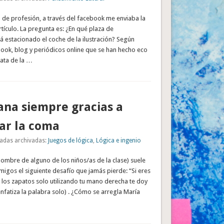
 de profesión, a través del facebook me enviaba la
tículo. La pregunta es: ¿En qué plaza de
 estacionado el coche de la ilustración? Según
book, blog y periódicos online que se han hecho eco
rata de la …
gana siempre gracias a
ar la coma
adas archivadas:
Juegos de lógica
,
Lógica e ingenio
l nombre de alguno de los niños/as de la clase) suele
igos el siguiente desafío que jamás pierde: “Si eres
 los zapatos solo utilizando tu mano derecha te doy
enfatiza la palabra solo) . ¿Cómo se arregla María