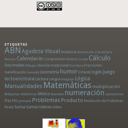
ETIQUETAS
ABN
Agudeza Visual
Andalucía
Animación a la lectura
Cálculo
Calendario
Comprensión lectora
Artículo
Contar
Decimales
División tradicional
Fracciones
Dibujos
Escritura
humor
Juego
Geometría
Infantil
Inglés
Gamificación
Genially
Lógica
lectoescritura
Lectura
Lengua
lenguaje
Matemáticas
Manualidades
multiplicación
numeración
México
Máquinas didácticas
Navidad
operaciones
Problemas
Producto
Paz
PDI
Resolución de Problemas
primaria
Suma
Sumas
Valores
Resta
vídeo