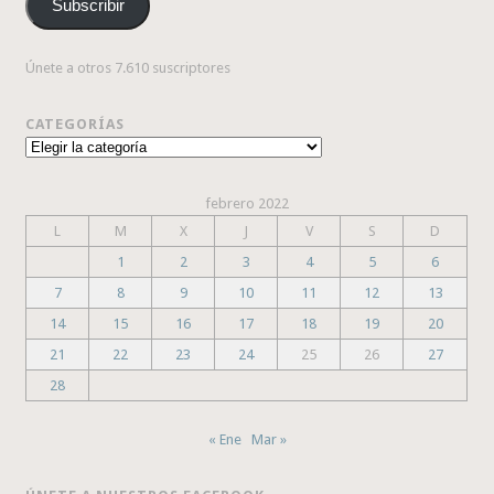
Subscribir
electrónico
Únete a otros 7.610 suscriptores
CATEGORÍAS
Categorías
febrero 2022
L
M
X
J
V
S
D
1
2
3
4
5
6
7
8
9
10
11
12
13
14
15
16
17
18
19
20
21
22
23
24
25
26
27
28
« Ene
Mar »