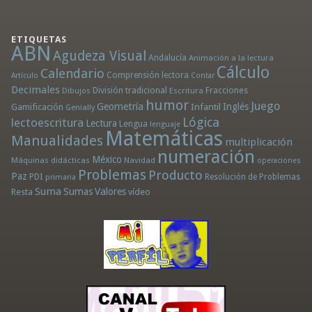
ETIQUETAS
ABN
Agudeza Visual
Andalucía
Animación a la lectura
Cálculo
Calendario
Comprensión lectora
Artículo
Contar
Decimales
División tradicional
Fracciones
Dibujos
Escritura
humor
Juego
Geometría
Infantil
Inglés
Gamificación
Genially
Lógica
lectoescritura
Lectura
Lengua
lenguaje
Matemáticas
Manualidades
multiplicación
numeración
México
Máquinas didácticas
Navidad
operaciones
Problemas
Producto
Paz
PDI
Resolución de Problemas
primaria
Suma
Sumas
Valores
Resta
vídeo