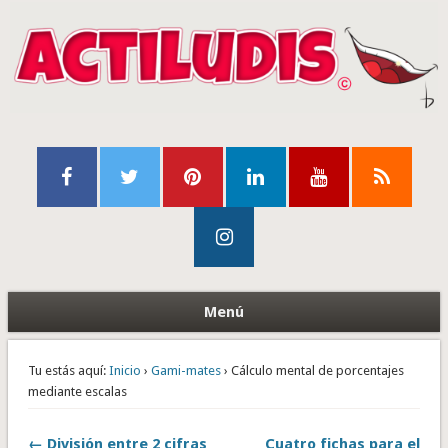
Menú
Tu estás aquí:
Inicio
›
Gami-mates
› Cálculo mental de porcentajes
mediante escalas
← División entre 2 cifras
Cuatro fichas para el