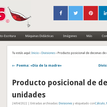
to-Escritura
Máquinas Didácticas
Imágenes
Más
Con
Tu estás aquí:
Inicio
›
Divisiones
› Producto posicional de decenas de 
← Poema: «Día de la madre»
Divi
Producto posicional de de
unidades
24/04/2022 | Entradas archivadas:
Divisiones
y etiquetado con
Cálculo
,