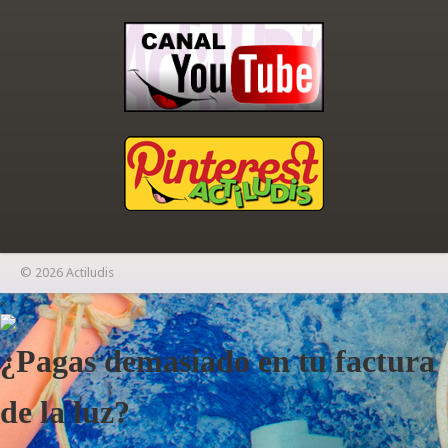
© 2026 Actiludis
×
¿Pagas demasiado en tu factura
de la luz?