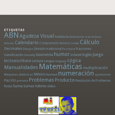
ETIQUETAS
ABN
Agudeza Visual
Andalucía
Animación a la lectura
Cálculo
Calendario
Comprensión lectora
Artículo
Contar
Decimales
División tradicional
Fracciones
Dibujos
Escritura
humor
Juego
Geometría
Infantil
Inglés
Gamificación
Genially
Lógica
lectoescritura
Lectura
Lengua
lenguaje
Matemáticas
Manualidades
multiplicación
numeración
México
Máquinas didácticas
Navidad
operaciones
Problemas
Producto
Paz
PDI
Resolución de Problemas
primaria
Suma
Sumas
Valores
Resta
vídeo