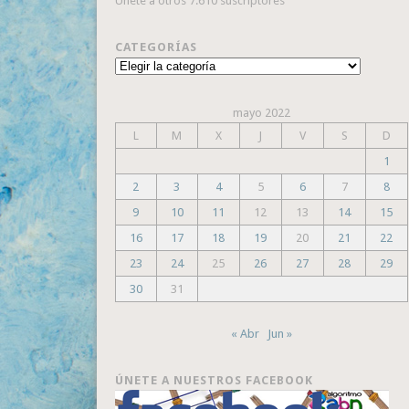
Únete a otros 7.610 suscriptores
CATEGORÍAS
Categorías
mayo 2022
L
M
X
J
V
S
D
1
2
3
4
5
6
7
8
9
10
11
12
13
14
15
16
17
18
19
20
21
22
23
24
25
26
27
28
29
30
31
« Abr
Jun »
ÚNETE A NUESTROS FACEBOOK