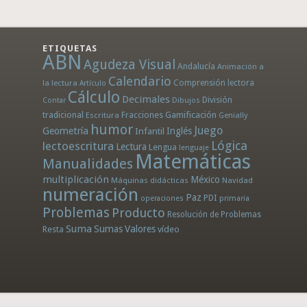
ETIQUETAS
ABN
Agudeza Visual
Andalucía
Animación a
Calendario
la lectura
Comprensión lectora
Artículo
Cálculo
Decimales
División
Dibujos
Contar
tradicional
Fracciones
Gamificación
Escritura
Genially
humor
Juego
Geometría
Infantil
Inglés
Lógica
lectoescritura
Lectura
Lengua
lenguaje
Matemáticas
Manualidades
multiplicación
México
Máquinas didácticas
Navidad
numeración
Paz
PDI
operaciones
primaria
Problemas
Producto
Resolución de Problemas
Suma
Sumas
Valores
Resta
vídeo