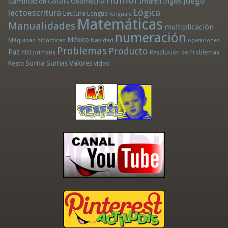
humor
Juego
Geometría
Infantil
Inglés
Gamificación
Genially
Lógica
lectoescritura
Lectura
Lengua
lenguaje
Matemáticas
Manualidades
multiplicación
numeración
México
Máquinas didácticas
Navidad
operaciones
Problemas
Producto
Paz
PDI
Resolución de Problemas
primaria
Suma
Sumas
Valores
Resta
vídeo