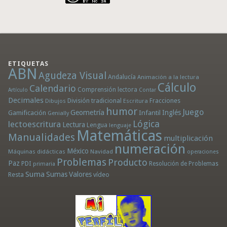
ETIQUETAS
ABN
Agudeza Visual
Andalucía
Animación a la lectura
Cálculo
Calendario
Comprensión lectora
Artículo
Contar
Decimales
División tradicional
Fracciones
Dibujos
Escritura
humor
Juego
Geometría
Infantil
Inglés
Gamificación
Genially
Lógica
lectoescritura
Lectura
Lengua
lenguaje
Matemáticas
Manualidades
multiplicación
numeración
México
Máquinas didácticas
Navidad
operaciones
Problemas
Producto
Paz
PDI
Resolución de Problemas
primaria
Suma
Sumas
Valores
Resta
vídeo