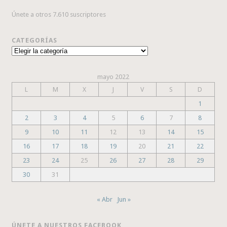
Únete a otros 7.610 suscriptores
CATEGORÍAS
Categorías
mayo 2022
L
M
X
J
V
S
D
1
2
3
4
5
6
7
8
9
10
11
12
13
14
15
16
17
18
19
20
21
22
23
24
25
26
27
28
29
30
31
« Abr
Jun »
ÚNETE A NUESTROS FACEBOOK