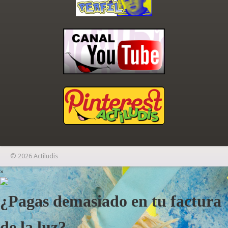
© 2026 Actiludis
×
¿Pagas demasiado en tu factura
de la luz?