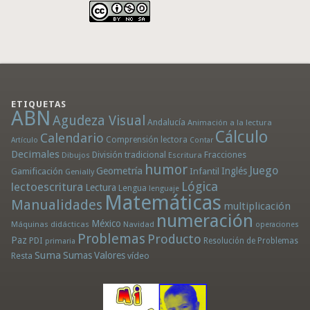
ETIQUETAS
ABN
Agudeza Visual
Andalucía
Animación a la lectura
Cálculo
Calendario
Comprensión lectora
Artículo
Contar
Decimales
División tradicional
Fracciones
Dibujos
Escritura
humor
Juego
Geometría
Infantil
Inglés
Gamificación
Genially
Lógica
lectoescritura
Lectura
Lengua
lenguaje
Matemáticas
Manualidades
multiplicación
numeración
México
Máquinas didácticas
Navidad
operaciones
Problemas
Producto
Paz
PDI
Resolución de Problemas
primaria
Suma
Sumas
Valores
Resta
vídeo