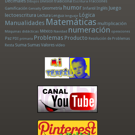
Decimales
División tradicional
Fracciones
Dibujos
Escritura
humor
Juego
Geometría
Infantil
Inglés
Gamificación
Genially
Lógica
lectoescritura
Lectura
Lengua
lenguaje
Matemáticas
Manualidades
multiplicación
numeración
México
Máquinas didácticas
Navidad
operaciones
Problemas
Producto
Paz
PDI
Resolución de Problemas
primaria
Suma
Sumas
Valores
Resta
vídeo