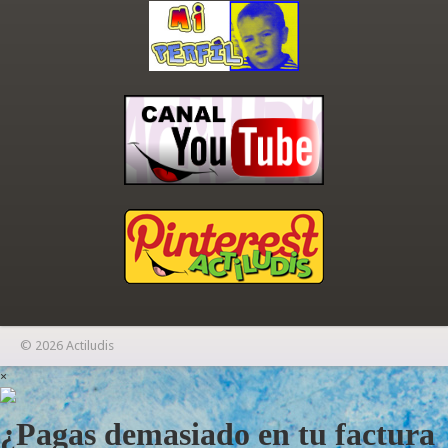
© 2026 Actiludis
×
¿Pagas demasiado en tu factura