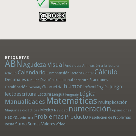
ETIQUETAS
ABN
Agudeza Visual
Andalucía
Animación a la lectura
Cálculo
Calendario
Comprensión lectora
Artículo
Contar
Decimales
División tradicional
Fracciones
Dibujos
Escritura
humor
Juego
Geometría
Infantil
Inglés
Gamificación
Genially
Lógica
lectoescritura
Lectura
Lengua
lenguaje
Matemáticas
Manualidades
multiplicación
numeración
México
Máquinas didácticas
Navidad
operaciones
Problemas
Producto
Paz
PDI
Resolución de Problemas
primaria
Suma
Sumas
Valores
Resta
vídeo