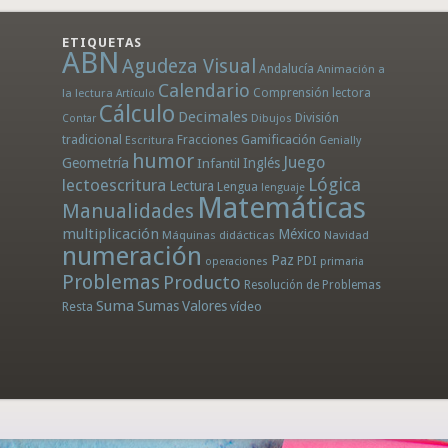
ETIQUETAS
ABN
Agudeza Visual
Andalucía
Animación a
Calendario
la lectura
Comprensión lectora
Artículo
Cálculo
Decimales
División
Dibujos
Contar
tradicional
Fracciones
Gamificación
Escritura
Genially
humor
Juego
Geometría
Infantil
Inglés
Lógica
lectoescritura
Lectura
Lengua
lenguaje
Matemáticas
Manualidades
multiplicación
México
Máquinas didácticas
Navidad
numeración
Paz
PDI
operaciones
primaria
Problemas
Producto
Resolución de Problemas
Suma
Sumas
Valores
Resta
vídeo