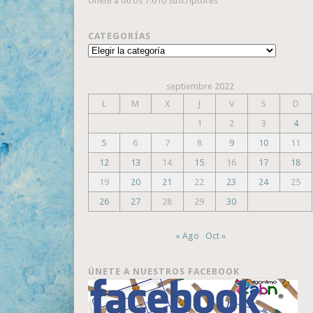
Únete a otros 7.610 suscriptores
CATEGORÍAS
Categorías
septiembre 2022
L
M
X
J
V
S
D
1
2
3
4
5
6
7
8
9
10
11
12
13
14
15
16
17
18
19
20
21
22
23
24
25
26
27
28
29
30
« Ago
Oct »
ÚNETE A NUESTROS FACEBOOK