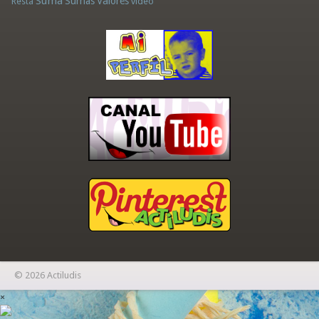
Suma
Sumas
Valores
Resta
vídeo
© 2026 Actiludis
×