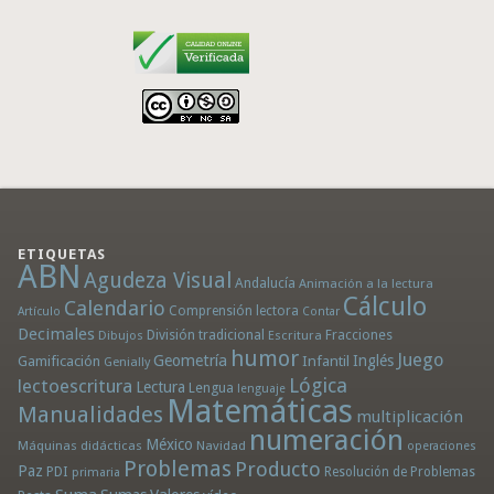
ETIQUETAS
ABN
Agudeza Visual
Andalucía
Animación a la lectura
Cálculo
Calendario
Comprensión lectora
Artículo
Contar
Decimales
División tradicional
Fracciones
Dibujos
Escritura
humor
Juego
Geometría
Infantil
Inglés
Gamificación
Genially
Lógica
lectoescritura
Lectura
Lengua
lenguaje
Matemáticas
Manualidades
multiplicación
numeración
México
Máquinas didácticas
Navidad
operaciones
Problemas
Producto
Paz
PDI
Resolución de Problemas
primaria