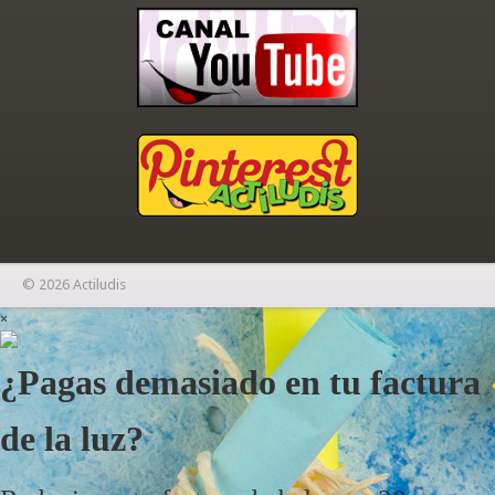
© 2026 Actiludis
×
¿Pagas demasiado en tu factura
de la luz?