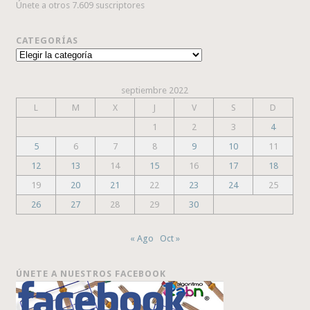
Únete a otros 7.609 suscriptores
CATEGORÍAS
Categorías
septiembre 2022
L
M
X
J
V
S
D
1
2
3
4
5
6
7
8
9
10
11
12
13
14
15
16
17
18
19
20
21
22
23
24
25
26
27
28
29
30
« Ago
Oct »
ÚNETE A NUESTROS FACEBOOK