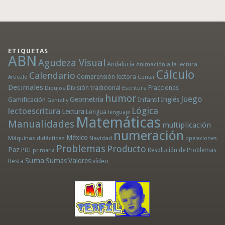
ETIQUETAS
ABN
Agudeza Visual
Andalucía
Animación a la lectura
Cálculo
Calendario
Comprensión lectora
Artículo
Contar
Decimales
División tradicional
Fracciones
Dibujos
Escritura
humor
Juego
Geometría
Infantil
Inglés
Gamificación
Genially
Lógica
lectoescritura
Lectura
Lengua
lenguaje
Matemáticas
Manualidades
multiplicación
numeración
México
Máquinas didácticas
Navidad
operaciones
Problemas
Producto
Paz
PDI
Resolución de Problemas
primaria
Suma
Sumas
Valores
Resta
vídeo