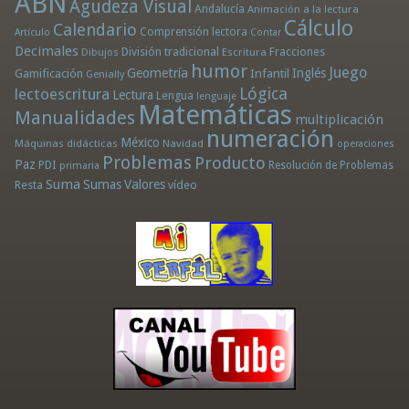
ABN
Agudeza Visual
Andalucía
Animación a la lectura
Cálculo
Calendario
Comprensión lectora
Artículo
Contar
Decimales
División tradicional
Fracciones
Dibujos
Escritura
humor
Juego
Geometría
Infantil
Inglés
Gamificación
Genially
Lógica
lectoescritura
Lectura
Lengua
lenguaje
Matemáticas
Manualidades
multiplicación
numeración
México
Máquinas didácticas
Navidad
operaciones
Problemas
Producto
Paz
PDI
Resolución de Problemas
primaria
Suma
Sumas
Valores
Resta
vídeo