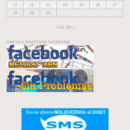
21
22
23
24
25
26
27
28
29
30
« Oct
Dic »
ÚNETE A NUESTROS FACEBOOK