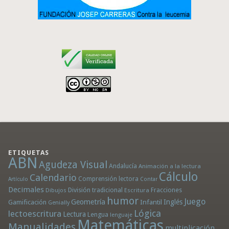
ETIQUETAS
ABN
Agudeza Visual
Andalucía
Animación a la lectura
Cálculo
Calendario
Comprensión lectora
Artículo
Contar
Decimales
División tradicional
Fracciones
Dibujos
Escritura
humor
Juego
Geometría
Infantil
Inglés
Gamificación
Genially
Lógica
lectoescritura
Lectura
Lengua
lenguaje
Matemáticas
Manualidades
multiplicación