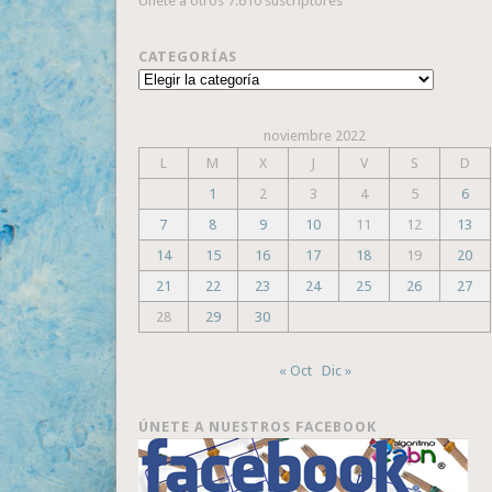
Únete a otros 7.610 suscriptores
CATEGORÍAS
Categorías
noviembre 2022
L
M
X
J
V
S
D
1
2
3
4
5
6
7
8
9
10
11
12
13
14
15
16
17
18
19
20
21
22
23
24
25
26
27
28
29
30
« Oct
Dic »
ÚNETE A NUESTROS FACEBOOK