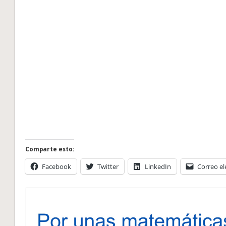
8, 10, 12
6, 18, 9
2, 20, 16
25, 36
Comparte esto:
Facebook
Twitter
LinkedIn
Correo el