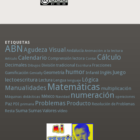
ETIQUETAS
ABN
Agudeza Visual
Andalucía
Animación a la lectura
Cálculo
Calendario
Comprensión lectora
Artículo
Contar
Decimales
División tradicional
Fracciones
Dibujos
Escritura
humor
Juego
Geometría
Infantil
Inglés
Gamificación
Genially
Lógica
lectoescritura
Lectura
Lengua
lenguaje
Matemáticas
Manualidades
multiplicación
numeración
México
Máquinas didácticas
Navidad
operaciones
Problemas
Producto
Paz
PDI
Resolución de Problemas
primaria
Suma
Sumas
Valores
Resta
vídeo