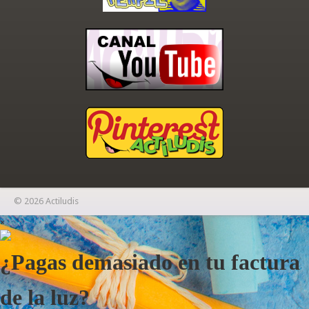
© 2026 Actiludis
×
¿Pagas demasiado en tu factura
de la luz?