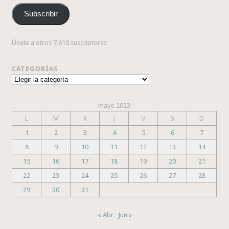
correo
Subscribir
electrónico
Únete a otros 7.610 suscriptores
CATEGORÍAS
Categorías
mayo 2023
L
M
X
J
V
S
D
1
2
3
4
5
6
7
8
9
10
11
12
13
14
15
16
17
18
19
20
21
22
23
24
25
26
27
28
29
30
31
« Abr
Jun »