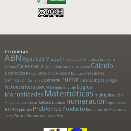
ETIQUETAS
ABN
Agudeza Visual
Andalucía
Animación a la lectura
Cálculo
Calendario
Comprensión lectora
Artículo
Contar
Decimales
División tradicional
Fracciones
Dibujos
Escritura
humor
Juego
Geometría
Infantil
Inglés
Gamificación
Genially
Lógica
lectoescritura
Lectura
Lengua
lenguaje
Matemáticas
Manualidades
multiplicación
numeración
México
Máquinas didácticas
Navidad
operaciones
Problemas
Producto
Paz
PDI
Resolución de Problemas
primaria
Suma
Sumas
Valores
Resta
vídeo