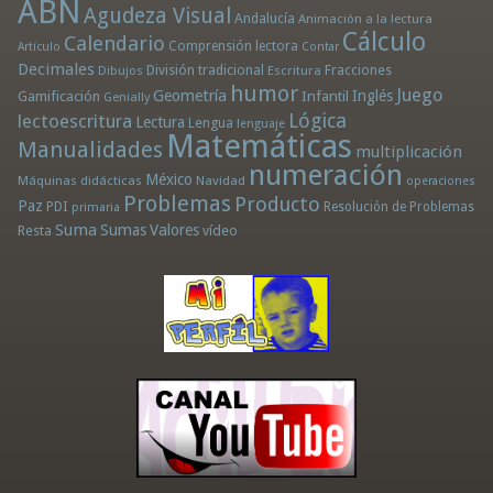
ABN
Agudeza Visual
Andalucía
Animación a la lectura
Cálculo
Calendario
Comprensión lectora
Artículo
Contar
Decimales
División tradicional
Fracciones
Dibujos
Escritura
humor
Juego
Geometría
Infantil
Inglés
Gamificación
Genially
Lógica
lectoescritura
Lectura
Lengua
lenguaje
Matemáticas
Manualidades
multiplicación
numeración
México
Máquinas didácticas
Navidad
operaciones
Problemas
Producto
Paz
PDI
Resolución de Problemas
primaria
Suma
Sumas
Valores
Resta
vídeo