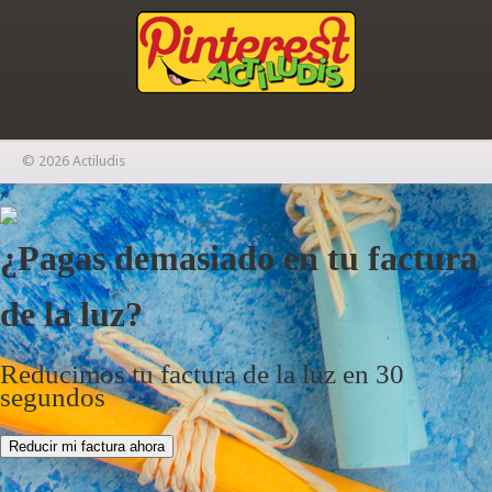
© 2026 Actiludis
×
¿Pagas demasiado en tu factura
de la luz?
Reducimos tu factura de la luz en 30
segundos
Reducir mi factura ahora