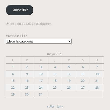
de
correo
Subscribir
electrónico
Únete a otros 7.609 suscriptores
CATEGORÍAS
Categorías
mayo 2023
L
M
X
J
V
S
D
1
2
3
4
5
6
7
8
9
10
11
12
13
14
15
16
17
18
19
20
21
22
23
24
25
26
27
28
29
30
31
« Abr
Jun »