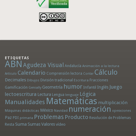
ETIQUETAS
ABN
Agudeza Visual
Andalucía
Animación a la lectura
Cálculo
Calendario
Comprensión lectora
Artículo
Contar
Decimales
División tradicional
Fracciones
Dibujos
Escritura
humor
Juego
Geometría
Infantil
Inglés
Gamificación
Genially
Lógica
lectoescritura
Lectura
Lengua
lenguaje
Matemáticas
Manualidades
multiplicación
numeración
México
Máquinas didácticas
Navidad
operaciones
Problemas
Producto
Paz
PDI
Resolución de Problemas
primaria
Suma
Sumas
Valores
Resta
vídeo