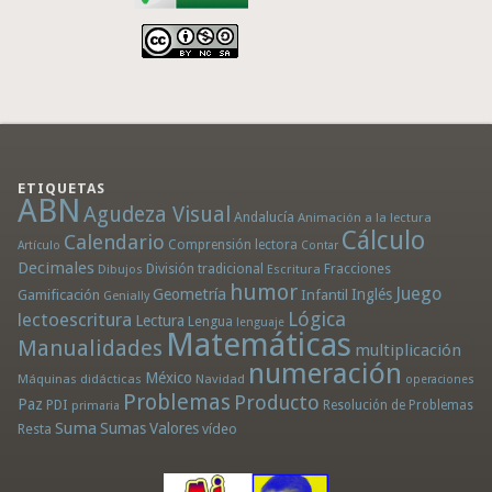
ETIQUETAS
ABN
Agudeza Visual
Andalucía
Animación a la lectura
Cálculo
Calendario
Comprensión lectora
Artículo
Contar
Decimales
División tradicional
Fracciones
Dibujos
Escritura
humor
Juego
Geometría
Infantil
Inglés
Gamificación
Genially
Lógica
lectoescritura
Lectura
Lengua
lenguaje
Matemáticas
Manualidades
multiplicación
numeración
México
Máquinas didácticas
Navidad
operaciones
Problemas
Producto
Paz
PDI
Resolución de Problemas
primaria
Suma
Sumas
Valores
Resta
vídeo