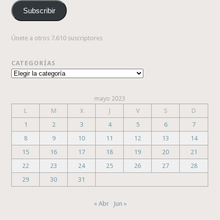
correo
Subscribir
electrónico
Únete a otros 7.610 suscriptores
CATEGORÍAS
Categorías
mayo 2023
L
M
X
J
V
S
D
1
2
3
4
5
6
7
8
9
10
11
12
13
14
15
16
17
18
19
20
21
22
23
24
25
26
27
28
29
30
31
« Abr
Jun »