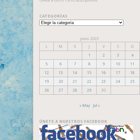
Únete a otros 7.610 suscriptores
CATEGORÍAS
Categorías
junio 2023
L
M
X
J
V
S
D
1
2
3
4
5
6
7
8
9
10
11
12
13
14
15
16
17
18
19
20
21
22
23
24
25
26
27
28
29
30
« May
Jul »
ÚNETE A NUESTROS FACEBOOK