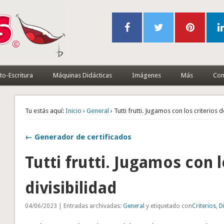
to-Escritura
Máquinas Didácticas
Imágenes
Más
Con
Tu estás aquí:
Inicio
›
General
› Tutti frutti. Jugamos con los criterios d
← Generador de certificados
Tutti frutti. Jugamos con l
divisibilidad
04/06/2023 | Entradas archivadas:
General
y etiquetado con
Criterios
,
D