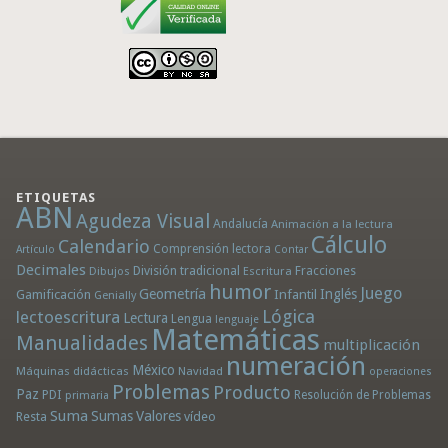
ETIQUETAS
ABN
Agudeza Visual
Andalucía
Animación a la lectura
Cálculo
Calendario
Comprensión lectora
Artículo
Contar
Decimales
División tradicional
Fracciones
Dibujos
Escritura
humor
Juego
Geometría
Infantil
Inglés
Gamificación
Genially
Lógica
lectoescritura
Lectura
Lengua
lenguaje
Matemáticas
Manualidades
multiplicación
numeración
México
Máquinas didácticas
Navidad
operaciones
Problemas
Producto
Paz
PDI
Resolución de Problemas
primaria
Suma
Sumas
Valores
Resta
vídeo