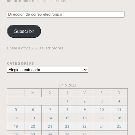
notificaciones de nuevas entradas.
Dirección
de
correo
Subscribir
electrónico
Únete a otros 7.610 suscriptores
CATEGORÍAS
Categorías
junio 2023
L
M
X
J
V
S
D
1
2
3
4
5
6
7
8
9
10
11
12
13
14
15
16
17
18
19
20
21
22
23
24
25
26
27
28
29
30