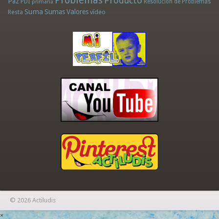
Problemas
Producto
Paz
PDI
Resolución de Problemas
primaria
Suma
Sumas
Valores
Resta
vídeo
© 2026 Actiludis
×