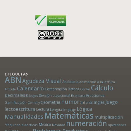
ETIQUETAS
ABN
Agudeza Visual
Andalucía
Animación a la lectura
Cálculo
Calendario
Comprensión lectora
Artículo
Contar
Decimales
División tradicional
Fracciones
Dibujos
Escritura
humor
Juego
Geometría
Infantil
Inglés
Gamificación
Genially
Lógica
lectoescritura
Lectura
Lengua
lenguaje
Matemáticas
Manualidades
multiplicación
numeración
México
Máquinas didácticas
Navidad
operaciones