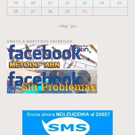
19
20
21
22
23
24
25
26
27
28
29
30
« May
Jul »
ÚNETE A NUESTROS FACEBOOK