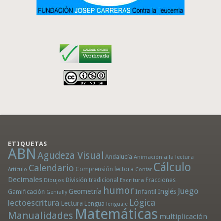
ETIQUETAS
ABN
Agudeza Visual
Andalucía
Animación a la lectura
Cálculo
Calendario
Comprensión lectora
Artículo
Contar
Decimales
División tradicional
Fracciones
Dibujos
Escritura
humor
Juego
Geometría
Infantil
Inglés
Gamificación
Genially
Lógica
lectoescritura
Lectura
Lengua
lenguaje
Matemáticas
Manualidades
multiplicación