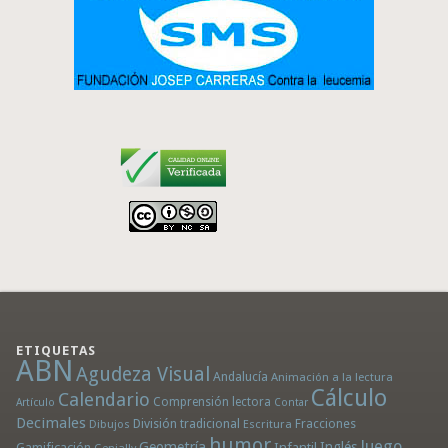
ETIQUETAS
ABN
Agudeza Visual
Andalucía
Animación a la lectura
Cálculo
Calendario
Comprensión lectora
Artículo
Contar
Decimales
División tradicional
Fracciones
Dibujos
Escritura
humor
Juego
Geometría
Infantil
Inglés
Gamificación