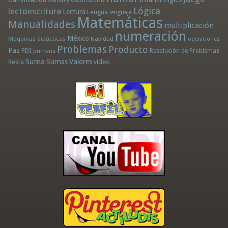
Genially
Lógica
lectoescritura
Lectura
Lengua
lenguaje
Matemáticas
Manualidades
multiplicación
numeración
México
Máquinas didácticas
Navidad
operaciones
Problemas
Producto
Paz
PDI
Resolución de Problemas
primaria
Suma
Sumas
Valores
Resta
vídeo