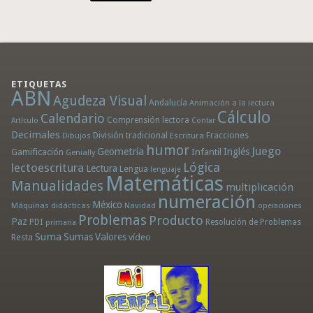
ETIQUETAS
ABN
Agudeza Visual
Andalucía
Animación a la lectura
Cálculo
Calendario
Comprensión lectora
Artículo
Contar
Decimales
División tradicional
Fracciones
Dibujos
Escritura
humor
Juego
Geometría
Infantil
Inglés
Gamificación
Genially
Lógica
lectoescritura
Lectura
Lengua
lenguaje
Matemáticas
Manualidades
multiplicación
numeración
México
Máquinas didácticas
Navidad
operaciones
Problemas
Producto
Paz
PDI
Resolución de Problemas
primaria
Suma
Sumas
Valores
Resta
vídeo