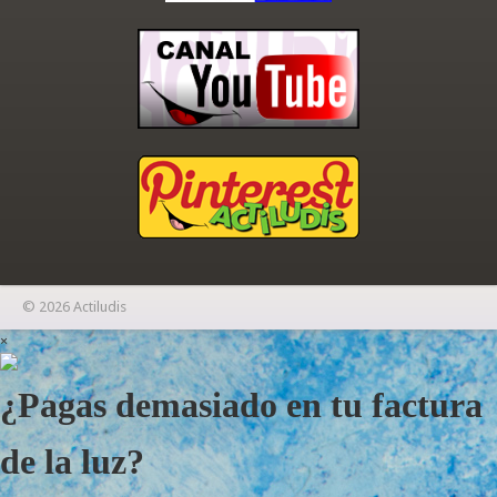
© 2026 Actiludis
×
¿Pagas demasiado en tu factura
de la luz?