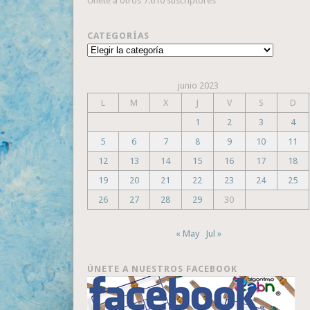
Únete a otros 7.610 suscriptores
CATEGORÍAS
Categorías
junio 2023
L
M
X
J
V
S
D
1
2
3
4
5
6
7
8
9
10
11
12
13
14
15
16
17
18
19
20
21
22
23
24
25
26
27
28
29
30
« May
Jul »
ÚNETE A NUESTROS FACEBOOK