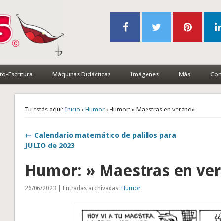
to-Escritura
Máquinas Didácticas
Imágenes
Más
Con
Tu estás aquí:
Inicio
›
Humor
› Humor: » Maestras en verano»
← Calendario matemático de palillos para
JULIO de 2023
Humor: » Maestras en ve
26/06/2023 | Entradas archivadas:
Humor