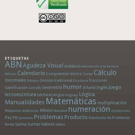
ETIQUETAS
ABN
Agudeza Visual
Andalucía
Animación a la lectura
Cálculo
Calendario
Comprensión lectora
Artículo
Contar
Decimales
División tradicional
Fracciones
Dibujos
Escritura
humor
Juego
Geometría
Infantil
Inglés
Gamificación
Genially
Lógica
lectoescritura
Lectura
Lengua
lenguaje
Matemáticas
Manualidades
multiplicación
numeración
México
Máquinas didácticas
Navidad
operaciones
Problemas
Producto
Paz
PDI
Resolución de Problemas
primaria
Suma
Sumas
Valores
Resta
vídeo