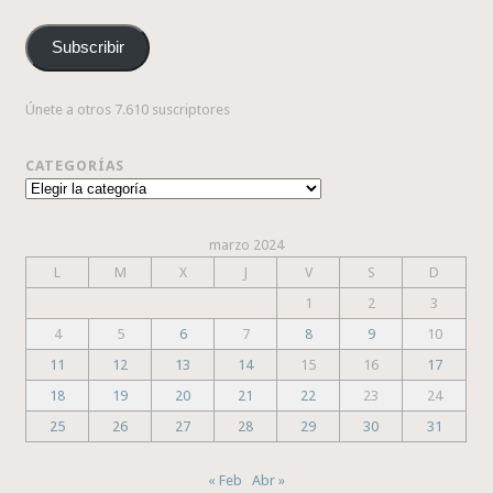
de
correo
Subscribir
electrónico
Únete a otros 7.610 suscriptores
CATEGORÍAS
Categorías
marzo 2024
L
M
X
J
V
S
D
1
2
3
4
5
6
7
8
9
10
11
12
13
14
15
16
17
18
19
20
21
22
23
24
25
26
27
28
29
30
31
« Feb
Abr »